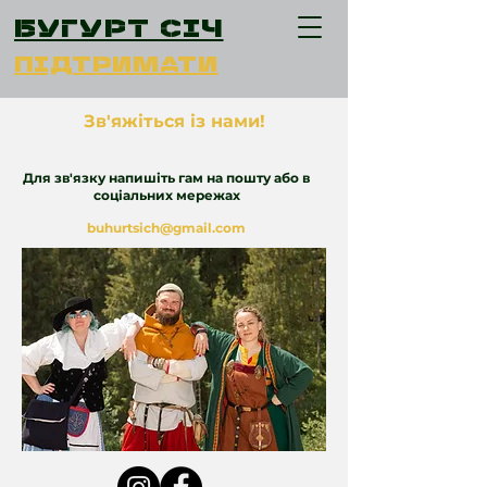
Бугурт Січ
підтримати
Зв'яжіться із нами!
Для зв'язку напишіть гам на пошту або в
соціальних мережах
buhurtsich@gmail.com